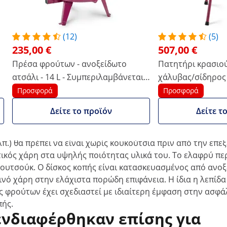
ζει έως και 800 κιλά φρούτων σε μία μόνο
(12)
(5)
235,00 €
507,00 €
 τα για χυμοποίηση χωρίς κόπο με τον ηλεκτρικό
ισμού εστίασης τηςWiesenfield. Στο κατάστημά μας,
Πρέσα φρούτων - ανοξείδωτο
Πατητήρι κρασιού
α βρείτε μια ποικιλία από πρέσες φρούτων για την
ατσάλι - 14 L - Συμπεριλαμβάνεται 1
χάλυβας/σίδηρος - 
πανί πρέσας -Wiesenfield
συμπ. 5 υφάσματα
Προσφορά
Προσφορά
ιάζει με περισσότερα από τις τεχνικές της
Wiesenfield
Δείτε το προϊόν
Δείτε τ
στροφές ανά λεπτό. Με αυτές τις τιμές απόδοσης και τη χ
ή, δεν χρειάζεται να αφαιρείτε με κόπο τους σπόρους από
λπ.) θα πρέπει να είναι χωρίς κουκούτσια πριν από την επε
τικός χάρη στα υψηλής ποιότητας υλικά του. Το ελαφρύ πε
ουτσούκ. Ο δίσκος κοπής είναι κατασκευασμένος από ανοξ
ιεινό χάρη στην ελάχιστα πορώδη επιφάνεια. Η ίδια η λεπίδ
ς φρούτων έχει σχεδιαστεί με ιδιαίτερη έμφαση στην ασφά
πής.
ενδιαφέρθηκαν επίσης για