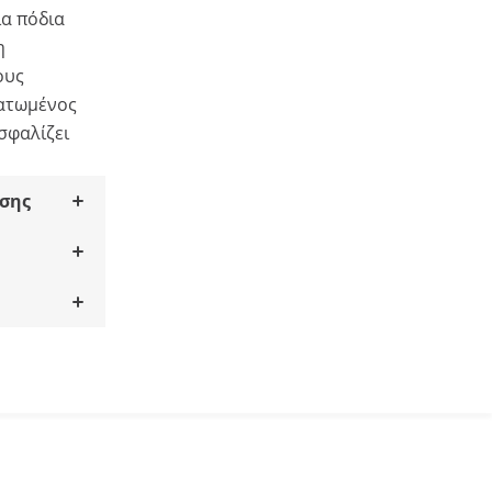
ια πόδια
η
ους
ατωμένος
σφαλίζει
σης