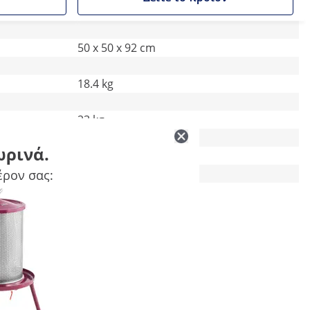
50 x 50 x 92 cm
18.4 kg
23 kg
ωρινά.
-
έρον σας:
345