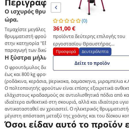
Περιγραφή προϊόντος
Ο ισχυρός θρυμματιστής φρούτων θρυμματί
ώρα.
(0)
361,00 €
Τεμαχίστε μεγάλες ποσότητες φρούτων και προετοιμάστε
θρυμματιστή φρούτων RCWP-1500S από τη συλλογή εξοπλ
προϊόντα δεύτερης επιλογής του
στην κατηγορία "Εξοπλισμός επαγγελματικής κουζίνας" θ
εργοστασίου Θραυστήρας
παραγωγή των δικών σας χυμών φρούτων.
φρούτων - 1.500 W - 2.800 στροφές
Προσφορά
Δευτερόλεπτα
Η ξύστρα μήλων υψηλής ποιότητας εντυπωσ
ανά λεπτό - μεγάλη χοάνη -
Δείτε το προϊόν
Wiesenfield
Ο φρουτόμυλος διαθέτει ισχυρό μοτέρ 1.500 W με 2.800 
έως και 800 kg φρούτων σε μια ώρα. Με αυτή τη συσκευ
(ροδάκινα, κεράσια, βερίκοκα, δαμάσκηνα, μιραμπέλια κ.
Ο πολτοποιητής φρούτων είναι επίσης εξαιρετικά ανθεκ
ελάχιστους κραδασμούς σε αντιολισθητικά πόδια από κα
ιδιαίτερα ανθεκτικό στη σκουριά, αλλά και ιδιαίτερα υγ
αντικατασταθεί αν χρειαστεί. Ο ηλεκτρικός θρυμματιστή
μέγιστη απόσταση μεταξύ της χοάνης και του δίσκου κο
Όσοι είδαν αυτό το προϊόν 