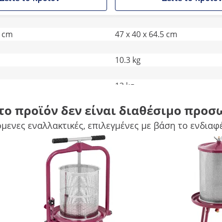
8 cm
47 x 40 x 64.5 cm
10.3 kg
13 kg
το προϊόν δεν είναι διαθέσιμο προσ
-
μενες εναλλακτικές, επιλεγμένες με βάση το ενδιαφ
240
Συγκρίνετε περισσότερα χαρακτηριστικά