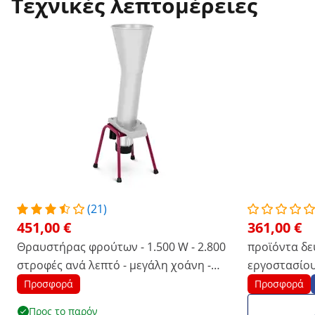
Τεχνικές λεπτομέρειες
(21)
451,00 €
361,00 €
Θραυστήρας φρούτων - 1.500 W - 2.800
προϊόντα δε
στροφές ανά λεπτό - μεγάλη χοάνη -
εργοστασίο
Wiesenfield
1.500 W - 2.
Προσφορά
Προσφορά
μεγάλη χοάν
Προς το παρόν