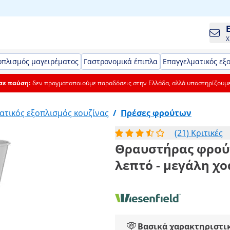
Χ
οπλισμός μαγειρέματος
Γαστρονομικά έπιπλα
Επαγγελματικός εξ
 σε παύση:
δεν πραγματοποιούμε παραδόσεις στην Ελλάδα, αλλά υποστηρίζουμ
ατικός εξοπλισμός κουζίνας
/
Πρέσες φρούτων
(21) Κριτικές
Θραυστήρας φρούτω
λεπτό - μεγάλη χο
Βασικά χαρακτηριστι