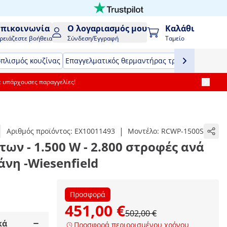
Επικοινωνία
Ο λογαριασμός μου
Καλάθι
ρειάζεστε βοήθεια
Σύνδεση/Εγγραφή
Ταμείο
οπλισμός κουζίνας
Επαγγελματικός θερμαντήρας τροφίμων
Εξοπλ
ε υπάρχουσες παραγγελίες!
|
Αριθμός προϊόντος:
EX10011493
Μοντέλο:
RCWP-1500S
ν - 1.500 W - 2.800 στροφές ανά
άνη -Wiesenfield
Προσφορά
451,00 €
502,00 €
κά
Προσφορά περιορισμένου χρόνου