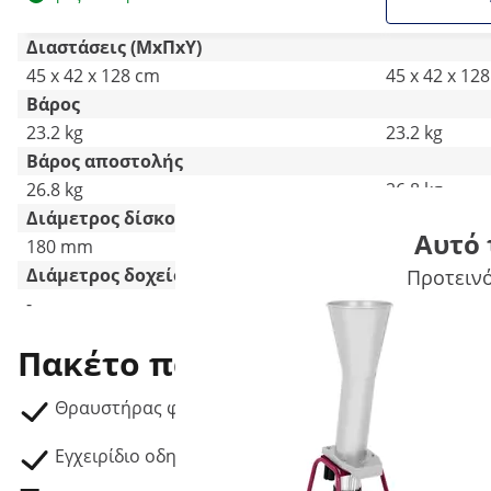
Διαστάσεις (ΜxΠxΥ)
45 x 42 x 128 cm
45 x 42 x 12
Βάρος
23.2 kg
23.2 kg
Βάρος αποστολής
26.8 kg
26.8 kg
Διάμετρος δίσκου
Αυτό 
180 mm
180 mm
Διάμετρος δοχείου [mm]
Προτεινό
-
-
Πακέτο παράδοσης
Θραυστήρας φρούτων RCWP-1500S
Εγχειρίδιο οδηγιών