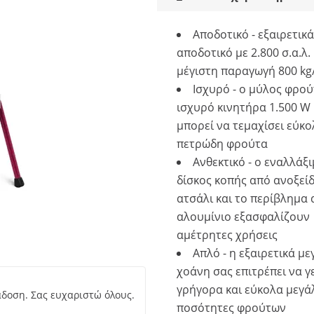
Αποδοτικό - εξαιρετικά
αποδοτικό με 2.800 σ.α.λ. 
μέγιστη παραγωγή 800 kg
Ισχυρό - ο μύλος φρού
ισχυρό κινητήρα 1.500 W 
μπορεί να τεμαχίσει εύκο
πετρώδη φρούτα
Ανθεκτικό - ο εναλλάξ
δίσκος κοπής από ανοξεί
ατσάλι και το περίβλημα
αλουμίνιο εξασφαλίζουν
αμέτρητες χρήσεις
Απλό - η εξαιρετικά μ
χοάνη σας επιτρέπει να γ
γρήγορα και εύκολα μεγά
άδοση. Σας ευχαριστώ όλους.
ποσότητες φρούτων