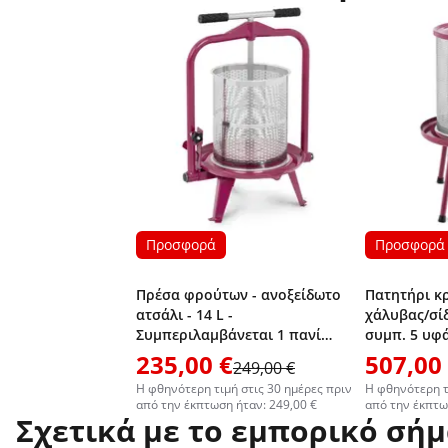
Προσφορά
Προσφορά
Πρέσα φρούτων - ανοξείδωτο
Πατητήρι κ
ατσάλι - 14 L -
χάλυβας/σίδη
Συμπεριλαμβάνεται 1 πανί
συμπ. 5 υφά
πρέσας -Wiesenfield
Wiesenfield
235,00 €
507,00
249,00 €
Η φθηνότερη τιμή στις 30 ημέρες πριν
Η φθηνότερη τ
από την έκπτωση ήταν: 249,00 €
από την έκπτω
Σχετικά με το εμπορικό σή