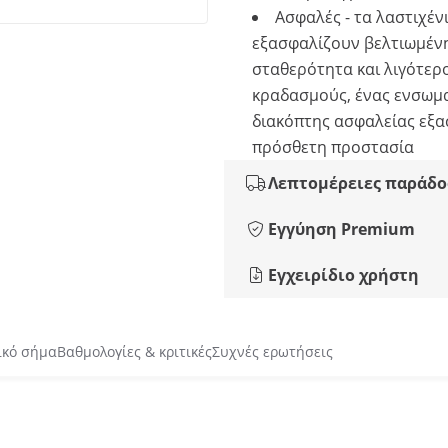
Ασφαλές - τα λαστιχέν
εξασφαλίζουν βελτιωμέν
σταθερότητα και λιγότερ
κραδασμούς, ένας ενσωμ
διακόπτης ασφαλείας εξα
πρόσθετη προστασία
Λεπτομέρειες παράδο
Εγγύηση Premium
Εγχειρίδιο χρήστη
ικό σήμα
Βαθμολογίες & κριτικές
Συχνές ερωτήσεις