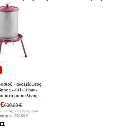
ρασιού - ανοξείδωτος
ρος - 40 l - 3 bar -
σματα μουσελίνας -
 €
600,00 €
ιμή στις 30 ημέρες πριν
ση ήταν: 600,00 €
μα