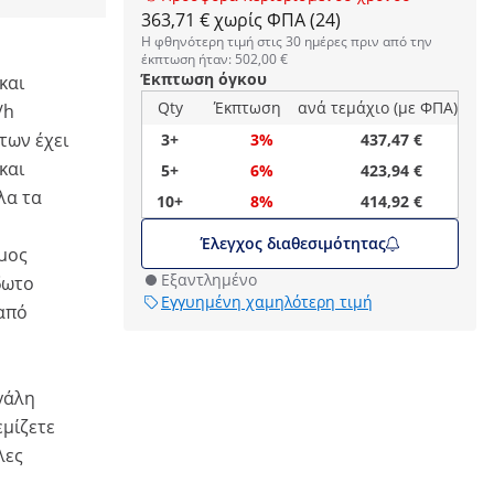
363,71 € χωρίς ΦΠΑ (24)
Η φθηνότερη τιμή στις 30 ημέρες πριν από την
έκπτωση ήταν: 502,00 €
Έκπτωση όγκου
και
Qty
Έκπτωση
ανά τεμάχιο (με ΦΠΑ)
/h
των έχει
3+
3%
437,47 €
και
5+
6%
423,94 €
λα τα
10+
8%
414,92 €
Έλεγχος διαθεσιμότητας
ιμος
Εξαντλημένο
δωτο
Εγγυημένη χαμηλότερη τιμή
 από
εγάλη
εμίζετε
λες