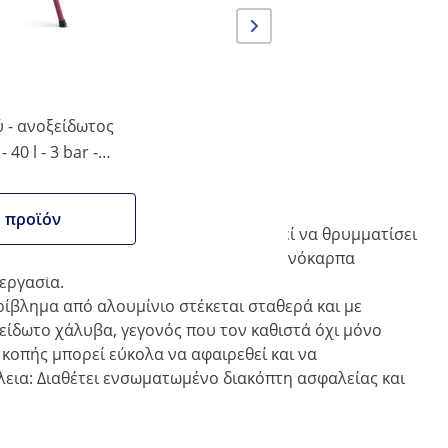
 - ανοξείδωτος
40 l - 3 bar -
 μουσελίνας -
 λεπτομέρειες.
ο προϊόν
οάνη XXL, ο θρυμματιστής μήλων μπορεί να θρυμματίσει
 πολλά είδη φρούτων - ωστόσο, τα πυρηνόκαρπα
ξεργασία.
ρίβλημα από αλουμίνιο στέκεται σταθερά και με
είδωτο χάλυβα, γεγονός που τον καθιστά όχι μόνο
α κοπής μπορεί εύκολα να αφαιρεθεί και να
λεια: Διαθέτει ενσωματωμένο διακόπτη ασφαλείας και